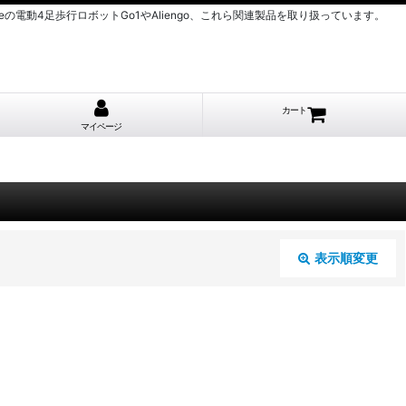
nitreeの電動4足歩行ロボットGo1やAliengo、これら関連製品を取り扱っています。
カート
マイページ
表示順変更
閉じる