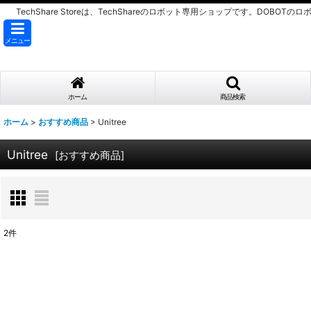
TechShare Storeは、TechShareのロボット専用ショップです。DOBOT
メニュー
ホーム
商品検索
ホーム
>
おすすめ商品
>
Unitree
Unitree
[
おすすめ商品
]
2
件
表示数
:
並び順
: