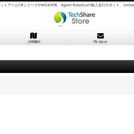
のロボットアームCRシリーズやMG400等、AgileX Roboticsの無人走行ロボット、U
ご利用案内
問い合わせ