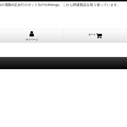
nitreeの電動4足歩行ロボットGo1やAliengo、これら関連製品を取り扱っています。
カート
マイページ