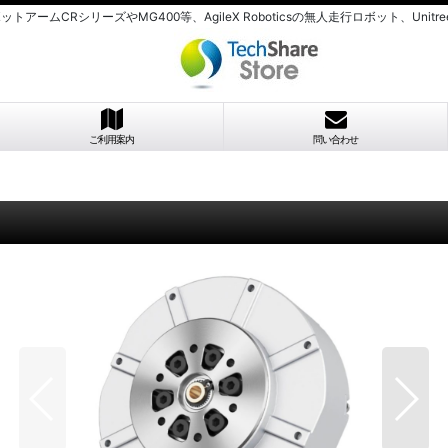
のロボットアームCRシリーズやMG400等、AgileX Roboticsの無人走行ロボット、U
ご利用案内
問い合わせ