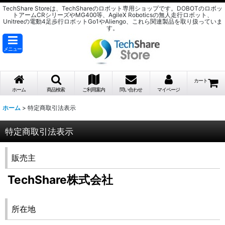
TechShare Storeは、TechShareのロボット専用ショップです。DOBOTのロボッ
トアームCRシリーズやMG400等、AgileX Roboticsの無人走行ロボット、
Unitreeの電動4足歩行ロボットGo1やAliengo、これら関連製品を取り扱っていま
す。
メニュー
カート
ホーム
商品検索
ご利用案内
問い合わせ
マイページ
ホーム
>
特定商取引法表示
特定商取引法表示
販売主
TechShare株式会社
所在地