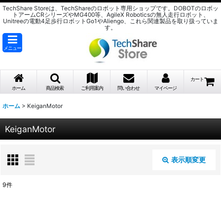
TechShare Storeは、TechShareのロボット専用ショップです。DOBOTのロボッ
トアームCRシリーズやMG400等、AgileX Roboticsの無人走行ロボット、
Unitreeの電動4足歩行ロボットGo1やAliengo、これら関連製品を取り扱っていま
す。
メニュー
カート
ホーム
商品検索
ご利用案内
問い合わせ
マイページ
ホーム
>
KeiganMotor
KeiganMotor
表示順変更
閉じる
9
件
表示数
: