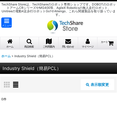
TechShare Storeは、TechShareのロボット専用ショップです。DOBOTのロボッ
トアームCRシリーズやMG400等、AgileX Roboticsの無人走行ロボット、
Unitreeの電動4足歩行ロボットGo1やAliengo、これら関連製品を取り扱っていま
す。
メニュー
カート
ホーム
商品検索
ご利用案内
問い合わせ
マイページ
ホーム
>
Industry Shield（簡易PCL）
Industry Shield（簡易PCL）
表示順変更
閉じる
0
件
表示数
: