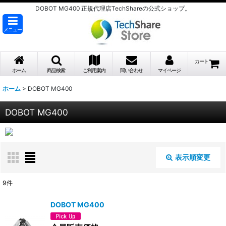
DOBOT MG400 正規代理店TechShareの公式ショップ。
メニュー
カート
ホーム
商品検索
ご利用案内
問い合わせ
マイページ
ホーム
>
DOBOT MG400
DOBOT MG400
表示順変更
閉じる
9
件
表示数
:
DOBOT MG400