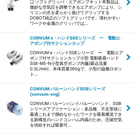
❑ ソフトグリッパ・エアポンプキット本製品は、
微妙な空気圧を調整できるエアポンプにより、シ
リコンの爪を柔らかく曲げてグリップする
DOBOT純正のソフトグリッパです。壊れやすい
ワークや金属のグリッパでは…
CONVUM e・ハンドSGEシリーズ ー 電動エ
アポンプ付サクションカップ
CONVUM e・ハンドSGEシリーズ ー 電動エア
ポンプ付サクションカップ小型 電動吸着ハンド
SGE-M5-N小型真空ポンプ内臓(吸込流量
0.3L/min)、本体質量260gで、小型の協働ロボッ
ト…
CONVUM バルーンハンドSGBシリーズ
[
convum-svg
]
CONVUM バルーンハンドバルーンハンド、SGB
シリーズアプリケーション：多品種、不定形状に
最適これまで掴めなかったワークを吸着搬送でき
る新構造のハンドコンバム内蔵のため、圧縮空気
を供給すれば吸着可…