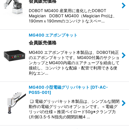
会員販売価格
並び順
:
DOBOT MG400 産業用に進化したDOBOT
Magician DOBOT MG400（Magician Pro)は、
絞り込む
190mmｘ190mmのコンパクトなスペー…
MG400 エアポンプキット
会員販売価格
MG400 エアポンプキット本製品は、DOBOT純正
のエアポンプキットです。MG400付属のサクショ
ンカップとMG400内蔵のエアチューブを経由して
接続し、コンパクトな配線・配管で利用できる便
利なエン…
MG400 小型電磁グリッパキット
[
DT-AC-
PGS5-001
]
❑ 電磁グリッパキット本製品は、シンプルな開閉
動作の電磁グリッパのオプションです。＜電磁グ
リッパの仕様＞推奨ペイロード50g※クランプ力
(片側)3.5-5 N指先の開閉距離4 …