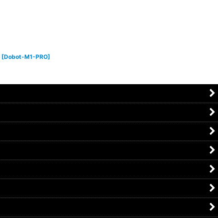
[
Dobot-M1-PRO
]