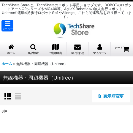
TechShare Storeは、TechShareのロボット専用ショップです。DOBOTのロボッ
トアームCRシリーズやMG400等、AgileX Roboticsの無人走行ロボット、
Unitreeの電動4足歩行ロボットGo1やAliengo、これら関連製品を取り扱っていま
す。
メニュー
カート
ホーム
商品検索
ご利用案内
問い合わせ
マイページ
ホーム
>
無線機器・周辺機器（Unitree）
無線機器・周辺機器（Unitree）
表示順変更
閉じる
8
件
表示数
: