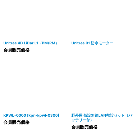
並び順
:
絞り込む
Unitree 4D LiDar L1（PM/RM）
Unitree B1 防水モーター
会員販売価格
KPWL-0300
[
kpn-kpwl-0300
]
野外用 仮設無線LAN敷設セット（バ
ッテリー付）
会員販売価格
会員販売価格