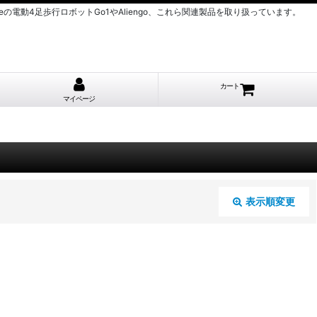
nitreeの電動4足歩行ロボットGo1やAliengo、これら関連製品を取り扱っています。
カート
マイページ
表示順変更
閉じる