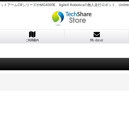
のロボットアームCRシリーズやMG400等、AgileX Roboticsの無人走行ロボット、U
ご利用案内
問い合わせ