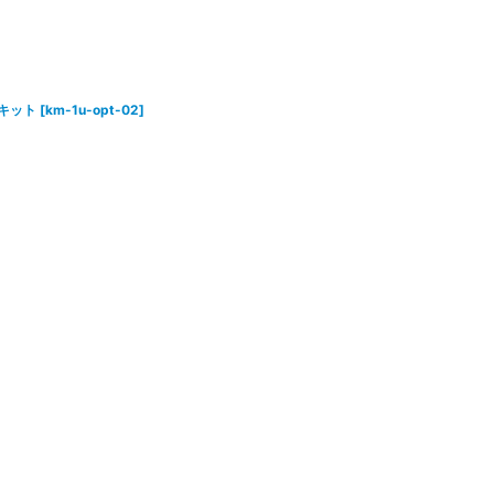
タキット
[
km-1u-opt-02
]