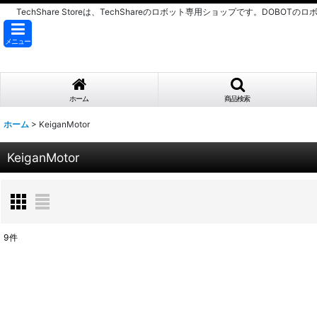
TechShare Storeは、TechShareのロボット専用ショップです。DOBOT
メニュー
ホーム
商品検索
ホーム
>
KeiganMotor
KeiganMotor
9
件
表示数
:
並び順
: